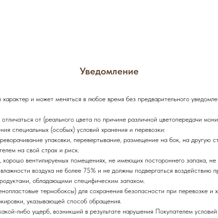
Уведомление
характер и может меняться в любое время без предварительного уведомле
 отличаться от (реального цвета по причине различной цветопередачи мони
ния специальных (особых) условий хранения и перевозки:
реворачивание упаковки, перевертывание, размещение на бок, на другую ст
елем на свой страх и риск.
х, хорошо вентилируемых помещениях, не имеющих постороннего запаха, не
 влажности воздуха не более 75% и не должны подвергаться воздействию п
продуктами, обладающими специфическим запахом.
пенопластовые термобоксы) для сохранения безопасности при перевозке и 
ркировки, указывающей способ обращения.
какой-либо ущерб, возникший в результате нарушения Покупателем условий