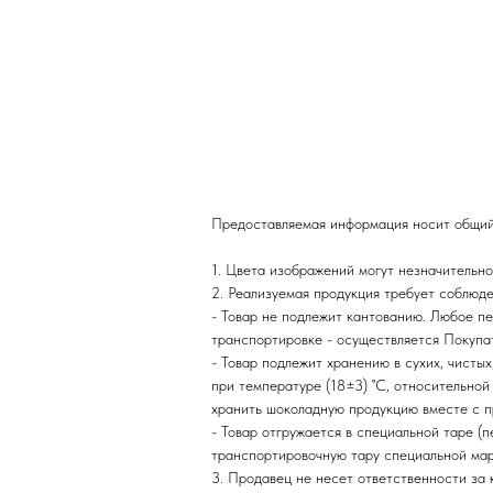
Предоставляемая информация носит общий 
1. Цвета изображений могут незначительно
2. Реализуемая продукция требует соблюде
- Товар не подлежит кантованию. Любое пе
транспортировке - осуществляется Покупат
- Товар подлежит хранению в сухих, чисты
при температуре (18±3) ˚С, относительной
хранить шоколадную продукцию вместе с 
- Товар отгружается в специальной таре (
транспортировочную тару специальной ма
3. Продавец не несет ответственности за 