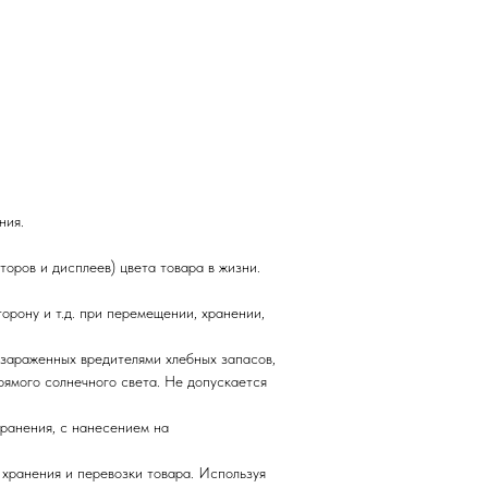
ния.
торов и дисплеев) цвета товара в жизни.
орону и т.д. при перемещении, хранении,
 зараженных вредителями хлебных запасов,
рямого солнечного света. Не допускается
хранения, с нанесением на
 хранения и перевозки товара. Используя