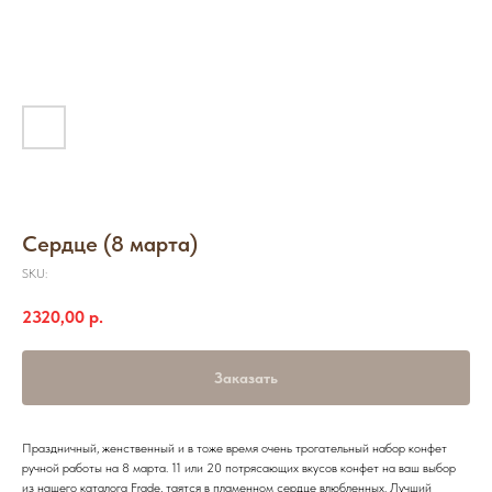
Сердце (8 марта)
SKU:
2320,00
р.
Заказать
Праздничный, женственный и в тоже время очень трогательный набор конфет
ручной работы на 8 марта. 11 или 20 потрясающих вкусов конфет на ваш выбор
из нашего каталога Frade, таятся в пламенном сердце влюбленных. Лучший