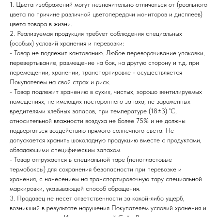
1. Цвета изображений могут незначительно отличаться от (реального
цвета по причине различной цветопередачи мониторов и дисплеев)
цвета товара в жизни.
2. Реализуемая продукция требует соблюдения специальных
(особых) условий хранения и перевозки:
- Товар не подлежит кантованию. Любое переворачивание упаковки,
перевертывание, размещение на бок, на другую сторону и т.д. при
перемещении, хранении, транспортировке - осуществляется
Покупателем на свой страх и риск.
- Товар подлежит хранению в сухих, чистых, хорошо вентилируемых
помещениях, не имеющих постороннего запаха, не зараженных
вредителями хлебных запасов, при температуре (18±3) ˚С,
относительной влажности воздуха не более 75% и не должны
подвергаться воздействию прямого солнечного света. Не
допускается хранить шоколадную продукцию вместе с продуктами,
обладающими специфическим запахом.
- Товар отгружается в специальной таре (пенопластовые
термобоксы) для сохранения безопасности при перевозке и
хранения, с нанесением на транспортировочную тару специальной
маркировки, указывающей способ обращения.
3. Продавец не несет ответственности за какой-либо ущерб,
возникший в результате нарушения Покупателем условий хранения и