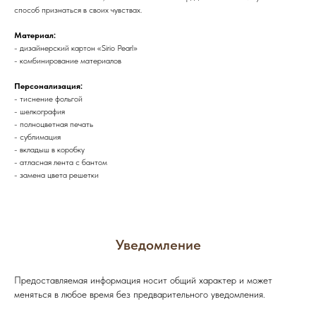
способ признаться в своих чувствах.
Материал:
- дизайнерский картон «Sirio Pearl»
- комбинирование материалов
Персонализация:
- тиснение фольгой
- шелкография
- полноцветная печать
- сублимация
- вкладыш в коробку
- атласная лента с бантом
- замена цвета решетки
Уведомление
Предоставляемая информация носит общий характер и может
меняться в любое время без предварительного уведомления.